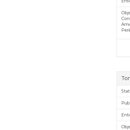
Enti
Obje
Cons
Amig
Per
To
Stat
Pub
Enti
Obje