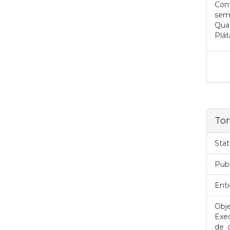
Con
semi
Qua
Plát
To
Stat
Pub
Enti
Obje
Exe
de 