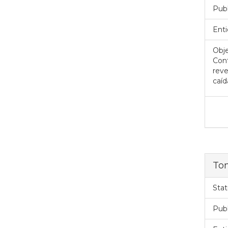
Pub
Enti
Obje
Con
rev
caíd
To
Stat
Pub