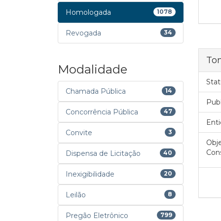
Homologada
1078
Revogada
34
To
Modalidade
Stat
Chamada Pública
14
Pub
Concorrência Pública
47
Enti
Convite
3
Obje
Cons
Dispensa de Licitação
40
Inexigibilidade
20
Leilão
8
Pregão Eletrônico
799