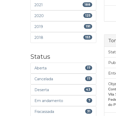
2021
188
2020
125
2019
191
2018
153
To
Stat
Status
Pub
Aberta
17
Enti
Cancelada
17
Obje
Cont
Deserta
43
Vila
Fede
Em andamento
7
do P
Fracassada
31