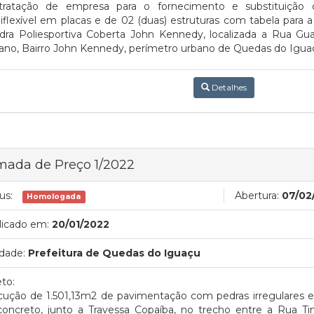
tratação de empresa para o fornecimento e substituição 
flexível em placas e de 02 (duas) estruturas com tabela para a
dra Poliesportiva Coberta John Kennedy, localizada a Rua Gua
ano, Bairro John Kennedy, perímetro urbano de Quedas do Iguaç
Detalhes
mada de Preço 1/2022
us:
Abertura:
07/02
Homologada
licado em:
20/01/2022
dade:
Prefeitura de Quedas do Iguaçu
to:
cução de 1.501,13m2 de pavimentação com pedras irregulares e
concreto, junto a Travessa Copaíba, no trecho entre a Rua Ti