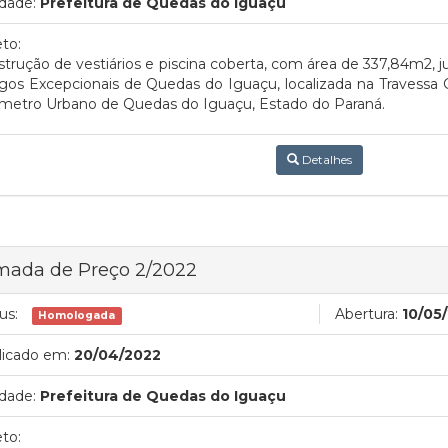
dade:
Prefeitura de Quedas do Iguaçu
to:
trução de vestiários e piscina coberta, com área de 337,84m2, j
os Excepcionais de Quedas do Iguaçu, localizada na Travessa Ca
ímetro Urbano de Quedas do Iguaçu, Estado do Paraná.
Detalhes
mada de Preço 2/2022
us:
Abertura:
10/05
Homologada
licado em:
20/04/2022
dade:
Prefeitura de Quedas do Iguaçu
to: