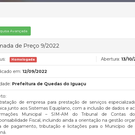
quisa Avançada
mada de Preço 9/2022
us:
Abertura:
13/10
Homologada
licado em:
12/09/2022
dade:
Prefeitura de Quedas do Iguaçu
to:
tratação de empresa para prestação de serviços especializado
nica junto aos Sistemas Equiplano, com a inclusão de dados e
ormações Municipal – SIM-AM do Tribunal de Contas d
onsabilidade Fiscal, incluindo ainda a orientação na gestão orçam
ha de pagamento, tributação e licitações para o Município d
ná.