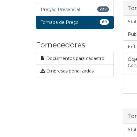
To
Pregão Presencial
227
Stat
Tomada de Preço
69
Pub
Fornecedores
Enti
Documentos para cadastro
Obje
Cons
Empresas penalizadas
To
Stat