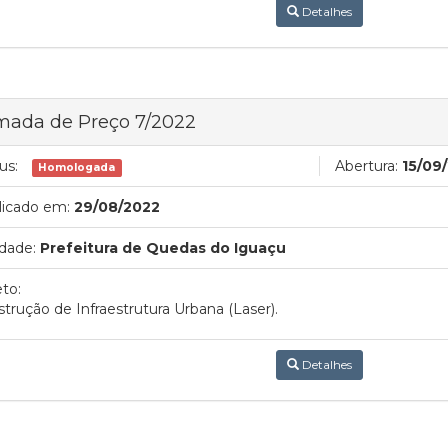
Detalhes
mada de Preço 7/2022
us:
Abertura:
15/09
Homologada
licado em:
29/08/2022
dade:
Prefeitura de Quedas do Iguaçu
to:
trução de Infraestrutura Urbana (Laser).
Detalhes