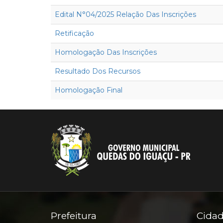
Edital N°04/2025 Relação Das Inscrições
Retificação
Homologação Das Inscrições
Resultado Dos Recursos
Homologação Final
Prefeitura
Cida