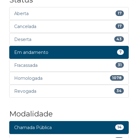
Aberta
17
Cancelada
17
Deserta
43
Em andamento
7
Fracassada
31
Homologada
1078
Revogada
34
Modalidade
Chamada Pública
14