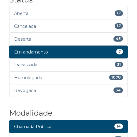
Aberta
17
Cancelada
17
Deserta
43
Em andamento
7
Fracassada
31
Homologada
1078
Revogada
34
Modalidade
Chamada Pública
14