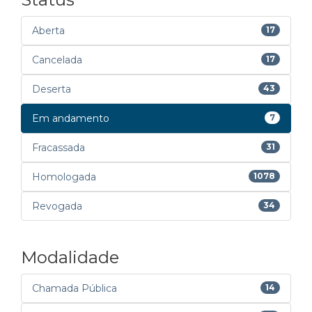
Aberta
17
Cancelada
17
Deserta
43
Em andamento
7
Fracassada
31
Homologada
1078
Revogada
34
Modalidade
Chamada Pública
14