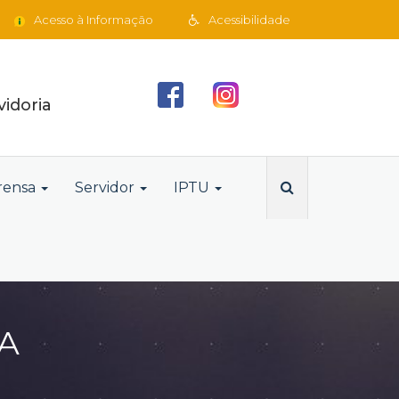
Acesso à Informação
Acessibilidade
idoria
rensa
Servidor
IPTU
A