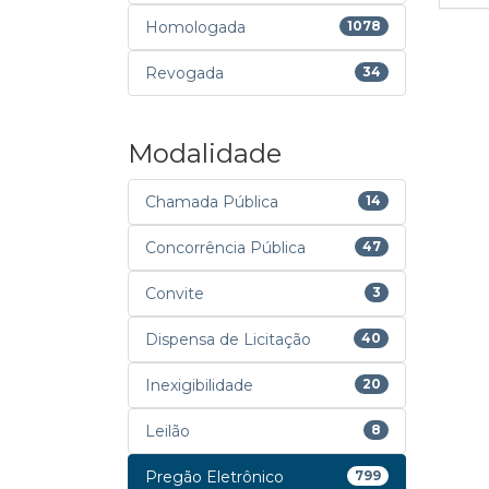
Homologada
1078
Revogada
34
Modalidade
Chamada Pública
14
Concorrência Pública
47
Convite
3
Dispensa de Licitação
40
Inexigibilidade
20
Leilão
8
Pregão Eletrônico
799