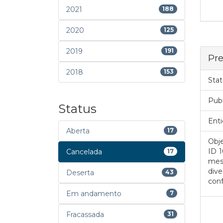
2021
188
2020
125
2019
191
Pre
2018
153
Stat
Pub
Status
Enti
Aberta
17
Obje
ID 
Cancelada
17
mes
div
Deserta
43
con
Em andamento
7
Fracassada
31