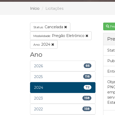
Início
Licitações
Pes
Cancelada
Status:
Pregão Eletrônico
Modalidade:
Pre
2024
Ano:
Stat
Ano
Pub
2026
66
Enti
2025
116
Obje
PNC
2024
72
emp
ser
2023
158
Esta
2022
158