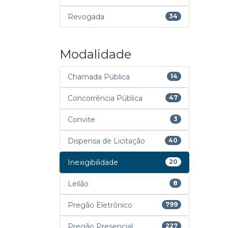
Revogada
34
Modalidade
Chamada Pública
14
Concorrência Pública
47
Convite
3
Dispensa de Licitação
40
Inexigibilidade
20
Leilão
8
Pregão Eletrônico
799
Pregão Presencial
227