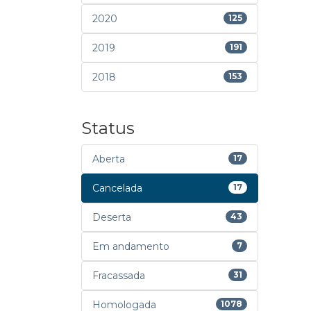
2020
125
2019
191
2018
153
Status
Aberta
17
Cancelada
17
Deserta
43
Em andamento
7
Fracassada
31
Homologada
1078