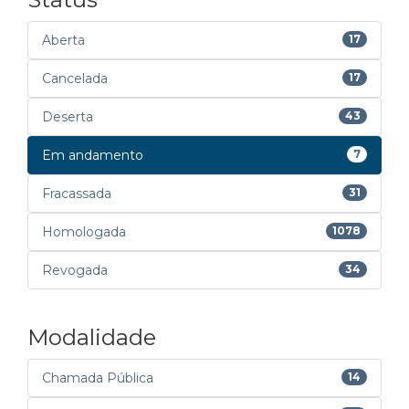
Aberta
17
Cancelada
17
Deserta
43
Em andamento
7
Fracassada
31
Homologada
1078
Revogada
34
Modalidade
Chamada Pública
14