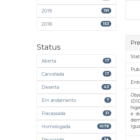
2019
191
2018
153
Pre
Status
Stat
Aberta
17
Pub
Cancelada
17
Enti
Deserta
43
Obje
Em andamento
7
ID1
higi
Fracassada
31
e d
dem
Igua
Homologada
1078
Revogada
34