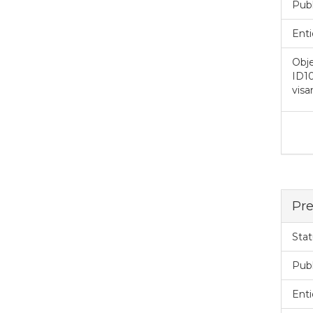
Pub
Enti
Obje
ID1
visa
Pre
Stat
Pub
Enti