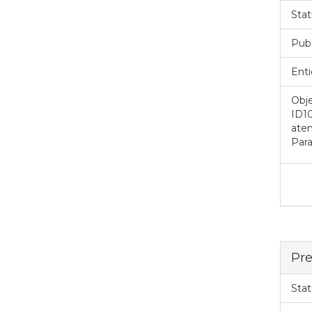
Stat
Pub
Enti
Obje
ID1
aten
Para
Pre
Stat