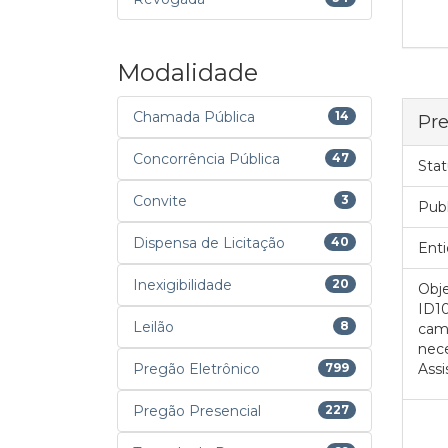
Modalidade
Chamada Pública
14
Pre
Concorrência Pública
47
Stat
Convite
3
Pub
Dispensa de Licitação
40
Enti
Inexigibilidade
20
Obje
ID1
Leilão
8
cam
nec
Pregão Eletrônico
799
Assi
Pregão Presencial
227