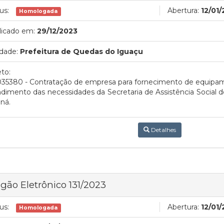
us:
Abertura:
12/01
Homologada
licado em:
29/12/2023
dade:
Prefeitura de Quedas do Iguaçu
to:
035380 - C
ontratação de empresa para fornecimento de equipam
dimento das necessidades da Secretaria de Assistência Social 
ná.
Detalhes
gão Eletrônico 131/2023
us:
Abertura:
12/01
Homologada