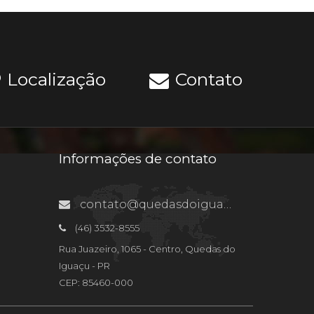
Localização
Contato
Informações de contato
contato@quedasdoiguacu.pr.gov.br
(46) 3532-8555
Rua Juazeiro, 1065 - Centro, Quedas do
Iguaçu - PR
CEP: 85460-000