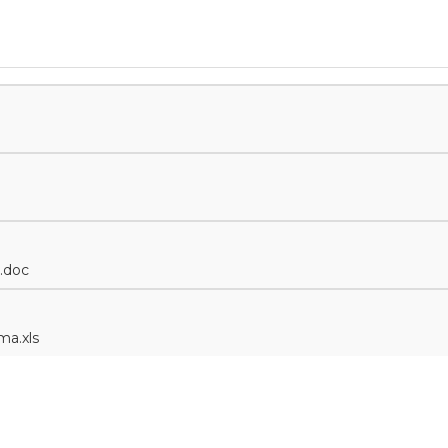
.doc
ma.xls