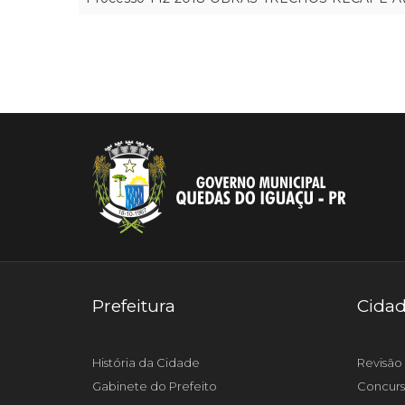
Prefeitura
Cida
História da Cidade
Revisão 
Gabinete do Prefeito
Concurs