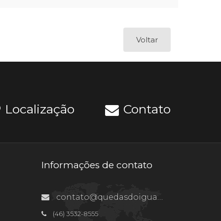
Voltar
Localização
Contato
Informações de contato
contato@quedasdoiguacu.pr.gov.br
(46) 3532-8555