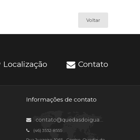
Voltar
Localização
Contato
Informações de contato
contato@quedasdoiguacu.pr.gov.br
(46) 3532-8555
Rua Juazeiro, 1065 - Centro, Quedas do