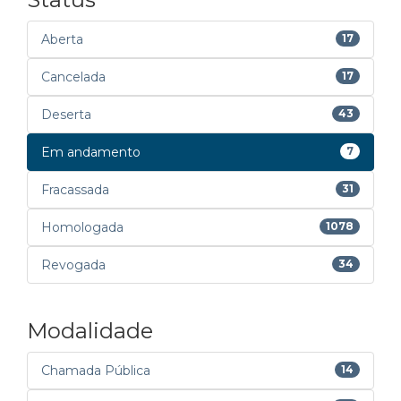
Aberta
17
Cancelada
17
Deserta
43
Em andamento
7
Fracassada
31
Homologada
1078
Revogada
34
Modalidade
Chamada Pública
14