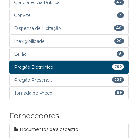
Concorrência Pública
47
Convite
3
Dispensa de Licitação
40
Inexigibilidade
20
Leilão
8
Pregão Eletrônico
799
Pregão Presencial
227
Tomada de Preço
69
Fornecedores
Documentos para cadastro